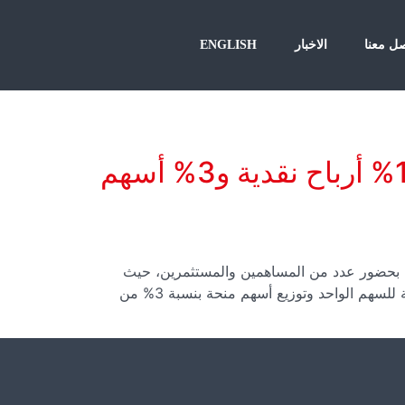
ل معنا
الاخبار
ENGLISH
عمومية العيد للأغذية العادية و الغير عادية وافقت على توزيع 13% أرباح نقدية و3% أسهم
مومية العادية وغير العادية لشركة العيد للأغذية اجتماعها في مقرها الرئيسي يوم الأثنين،الموافق 12 مايو، بحضور عدد من المساهمين والمستثمرين، حيث
صادقت على كافة البنود المدرجة على جدول أعمالها وأبرزها الموافقة على توزيع أرباح نقدية بنسبة 13% من القيمة الإسمية للسهم الواحد وتوزيع أسهم منحة بنسبة 3% من