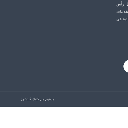
لية وصل رأس
ويت عام 2008 تحت قطاع الخدمات
ئية في
مدعوم من كليك ڤنتشرز